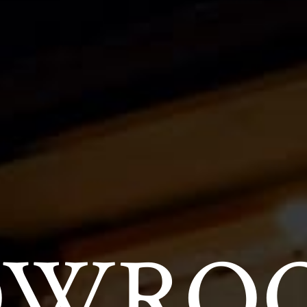
OW
RO